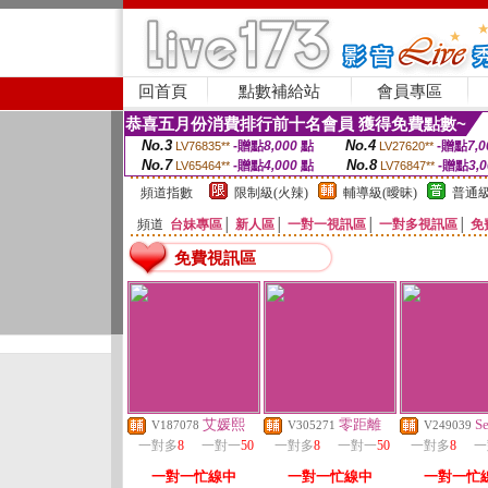
回首頁
點數補給站
會員專區
恭喜五月份消費排行前十名會員 獲得免費點數~
No.3
No.4
-贈點
8,000
點
-贈點
7,0
LV76835**
LV27620**
No.7
No.8
-贈點
4,000
點
-贈點
3,
LV65464**
LV76847**
頻道指數
限制級(火辣)
輔導級(曖昧)
普通級
頻道
台妹專區
│
新人區
│
一對一視訊區
│
一對多視訊區
│
免
免費視訊區
艾媛熙
零距離
Se
V187078
V305271
V249039
一對多
8
一對一
50
一對多
8
一對一
50
一對多
8
一
一對一忙線中
一對一忙線中
一對一忙