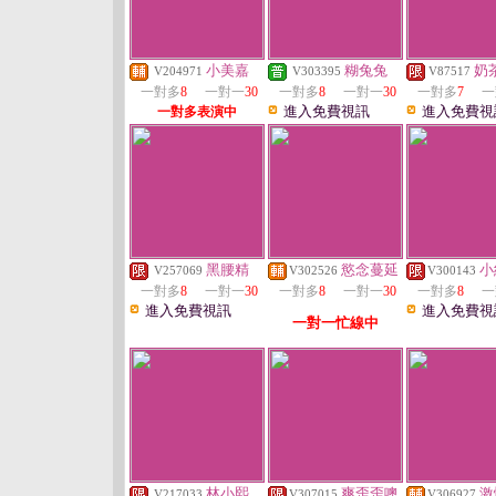
小美嘉
糊兔兔
奶
V204971
V303395
V87517
一對多
8
一對一
30
一對多
8
一對一
30
一對多
7
一
進入免費視訊
進入免費視
一對多表演中
黑腰精
慾念蔓延
小
V257069
V302526
V300143
一對多
8
一對一
30
一對多
8
一對一
30
一對多
8
一
進入免費視訊
進入免費視
一對一忙線中
林小熙
爽歪歪噢
激
V217033
V307015
V306927