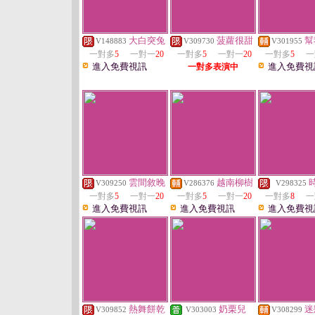
大白突兔
菠蘿很甜
幫
V148883
V309730
V301955
一對多
5
一對一
20
一對多
5
一對一
20
一對多
5
一
進入免費視訊
進入免費視
一對多表演中
雲間敘晚
越南柳樹
V309250
V286376
V298325
一對多
5
一對一
20
一對多
5
一對一
20
一對多
8
一
進入免費視訊
進入免費視訊
進入免費視
熱舞餅乾
奶栗兒
迷
V309852
V303003
V308299