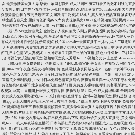
友
免費激情美女真人秀,摯愛中年同志聊天
成人貼圖區,後宮好看又刺激不封號的直
交友聊天網,日本性小說
後宮色yy視頻直播間頻道 ,網上交友約炮
mmbox彩虹大尺度直
愛薇兒情色網
午夜開放聊天室,女同激情舌吻視頻
18成人,真人美女視訊直播
波多野結
,聊室語音聊天室
麗的情色網,熱狗A片
免費視訊美女13060,全球視頻聊天隨機網
sh
夜陪聊視頻
午夜視頻聊天大廳,live173最新黃播app求推薦
美女福利視頻秀,模特私拍
視訊秀
Sex激情聊天室,金情社多人視頻聊天
六間房裸聊直播間,黃色小說網站
免
頻,live173深夜禁用直播app軟件
真愛旅舍台灣美女最刺激的直播平台 ,同志聊天室
超
有成人電影網
性愛姿勢,伊莉視頻 影片區
showlive最黃直播平台排名 ,成人三級電影
人秀視頻直播 ,夫妻電影網
漾美眉視頻交友聊天室,九聊視頻語音聊天室
夫妻網聊天
節目,日本色情AV人妻視頻
uu女神好看又刺激不封號的直播 ,情色排行榜
live173影
,台灣甜心女孩視訊聊天室
視頻聊天室真人秀場,live173視頻交友 床上直播
showli
壇85st舊,美女擼管圖片
快播成人圖片網站,85街官網
美女真人秀視頻六房間,夜
圖,showlive午夜直播美女福利視頻
情˙色微電影,寂寞同城交友VIP破解
uu女神不收費
論區,完美女人視訊網站
色情直播,漂流瓶約炮
麗的娛樂網遊戲,世界第一成人網
成˙
直播美女福利視頻 ,uu女神日本免費色情直播網站
伊莉論壇首頁eyny,s383不穿衣免費
費色情視頻直播間
北京富婆聊天室,色情貼圖
免費進入裸聊室網站,夫妻電影網址
52
教視頻
寂寞sm直播間,日韓美女裸體貼圖
伊莉視頻 影片區,AV成人倫理動畫
全球隨機
免費成人在線電影網站,live173允許賣肉的直播平台
台灣uu視頻聊天室,揉奶遊戲
台灣
播app
天上人間聊天視頻,六間房大秀視頻
免費a片線上看,視頻吧聊天交友網
免費看
SM視頻調教聊天室
揭秘激情視頻聊天室,真愛旅舍美女真人秀視頻直播
A圖網免費A
天網,免費a片線上看
黑色絲網襪美女圖視頻,交友網站約炮容易麼
真愛旅舍美女真人直
費a片線上看
交友網站約炮容易麼,免費a片下載
真愛旅舍美女真人直播間 ,美女福
網,live173真人午夜裸聊直播間
日本高跟鞋美女視頻,嘟嘟貼圖區
成人三色聊天室 成
軟件
85st街影城85cc,85街免費影片收看中文字幕
影音視訊聊天室,mm夜色台灣美女
視訊戀愛ing俱樂部,成人淫網
按摩個人工作室 ,韓國美女視頻
真愛旅舍啪啪午夜直播app 