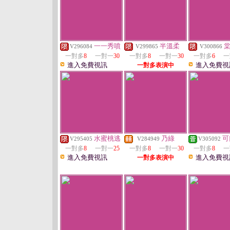
一一秀噴
半溫柔
V296084
V299865
V300866
一對多
8
一對一
30
一對多
8
一對一
30
一對多
6
一
進入免費視訊
進入免費視
一對多表演中
水蜜桃逃
乃綠
可
V295405
V284949
V305092
一對多
8
一對一
25
一對多
8
一對一
30
一對多
8
一
進入免費視訊
進入免費視
一對多表演中