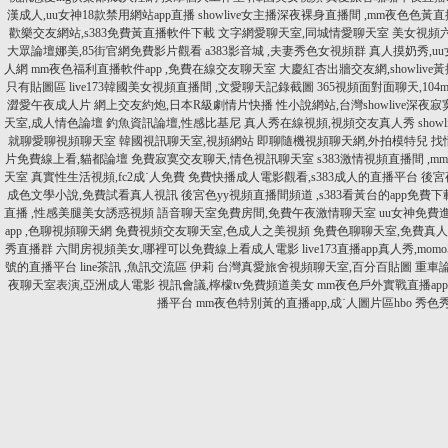
漢成人,uu女神18款禁用網站app直播
showlive女主播深夜裸身直播間 ,mm夜色色黃直播
歡樂交友網站,s383免費黃直播軟件下載
文字網愛聊天室,同城情愛聊天室
美女視頻
大眾論壇娜美,85街官網免費影片觀看
a383影音城 ,夫妻秀色女視頻群
真人摸奶秀,u
人網
mm夜色福利直播軟件app ,免費在線交友聊天室
大慶紅杏出牆交友網,showlive黃
只有貼圖區
live173韓國美女視頻直播間 ,文愛聊天記錄截圖
365視頻面對面聊天,10
澀愛午夜成人片
網上交友約炮,日本R級劇情片快播
性小說網站,台灣showlive深夜
天室,成人情色論壇
釣魚資訊論壇,性感比基尼
真人秀在線視頻,視頻交友真人秀
sho
就聊愛聊視頻聊天室
韓國視訊聊天室,視頻網站
即聊隨機視頻聊天網,外拍模特兒
找
片免費線上看,貓都論壇
免費寂寞交友聊天,情色視訊聊天室
s383激情視頻直播間 ,
天室
真實性生活視頻,fc2成˙人免費
免費快播成人電影觀看,s383成人的直播平台
後宮
成色文學小說,免費試看真人視訊
後宮色yy視頻直播間頻道 ,s383看黃台的app免費下
直播 ,性感美腿美女誘惑視頻
語音聊天室免費房間,免費午夜激情聊天室
uu女神免費進
app ,色聊視頻聊天網
免費視頻交友聊天室,色成人之美視頻
免費色聊聊天室,免費真
秀直播群
六間房視頻美女,哪裡可以免費線上看成人電影
live173直播app真人秀,mo
號的直播平台
line茶訊 ,魚訊交流區 伊莉
台灣真愛旅舍視頻聊天室,百分百貼圖
重車
夜聊天室表演,亞洲成人電影
視訊會議,檸檬tv免費頻道美女
mm夜色戶外實戰直播ap
播平台
mm夜色特別黃的直播app,成˙人圖片區hbo
秀色