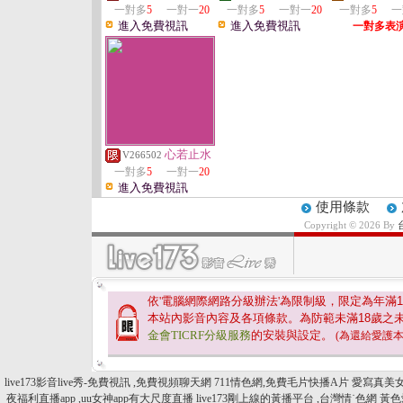
一對多
5
一對一
20
一對多
5
一對一
20
一對多
5
一
進入免費視訊
進入免費視訊
一對多表
心若止水
V266502
一對多
5
一對一
20
進入免費視訊
使用條款
Copyright © 2026 By
依'電腦網際網路分級辦法'為限制級，限定為年滿
1
本站內影音內容及各項條款。為防範未滿
18
歲之
金會TICRF分級服務
的安裝與設定。
(為還給愛護
live173影音live秀-免費視訊 ,免費視頻聊天網
711情色網,免費毛片快播A片
愛寫真美女
夜福利直播app ,uu女神app有大尺度直播
live173剛上線的黃播平台 ,台灣情˙色網
黃色