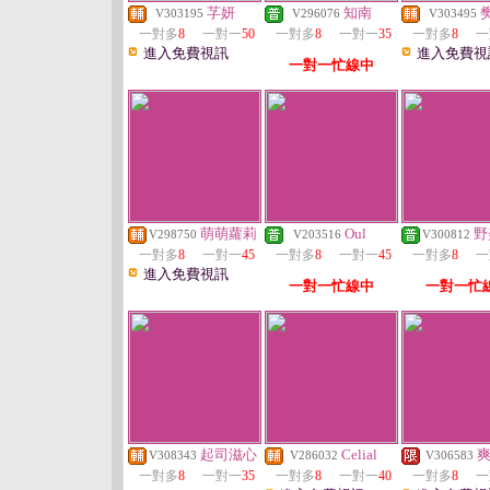
芓妍
知南
V303195
V296076
V303495
一對多
8
一對一
50
一對多
8
一對一
35
一對多
8
一
進入免費視訊
進入免費視
一對一忙線中
萌萌蘿莉
Oul
野
V298750
V203516
V300812
一對多
8
一對一
45
一對多
8
一對一
45
一對多
8
一
進入免費視訊
一對一忙線中
一對一忙
起司滋心
Celial
V308343
V286032
V306583
一對多
8
一對一
35
一對多
8
一對一
40
一對多
8
一