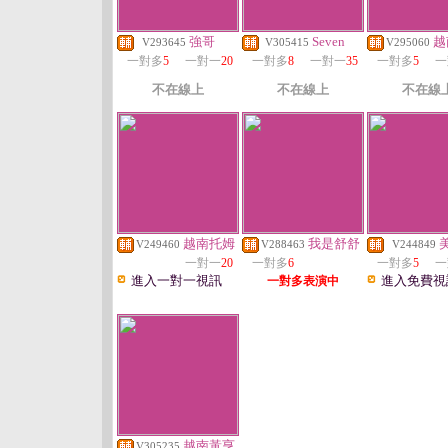
強哥
Seven
越
V293645
V305415
V295060
一對多
5
一對一
20
一對多
8
一對一
35
一對多
5
一
不在線上
不在線上
不在線
越南托姆
我是舒舒
V249460
V288463
V244849
一對一
20
一對多
6
一對多
5
一
進入一對一視訊
進入免費視
一對多表演中
越南黃亨
V305235