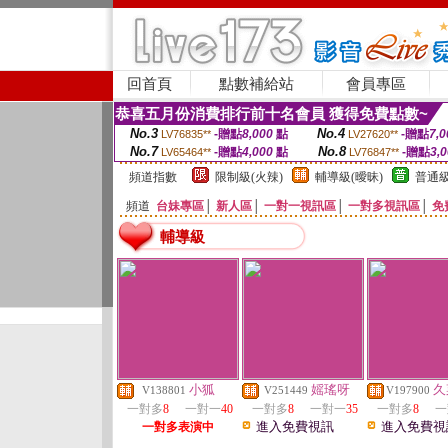
回首頁
點數補給站
會員專區
恭喜五月份消費排行前十名會員 獲得免費點數~
No.3
No.4
-贈點
8,000
點
-贈點
7,0
LV76835**
LV27620**
No.7
No.8
-贈點
4,000
點
-贈點
3,
LV65464**
LV76847**
頻道指數
限制級(火辣)
輔導級(曖昧)
普通級
頻道
台妹專區
│
新人區
│
一對一視訊區
│
一對多視訊區
│
免
輔導級
小狐
媱瑤呀
久
V138801
V251449
V197900
一對多
8
一對一
40
一對多
8
一對一
35
一對多
8
一
進入免費視訊
進入免費視
一對多表演中