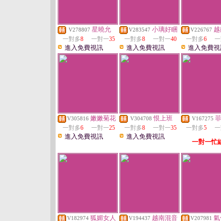
星曉允
小璃好睏
越
V278807
V283547
V226767
一對多
8
一對一
35
一對多
8
一對一
40
一對多
6
一
進入免費視訊
進入免費視訊
進入免費視
嫩嫩菊花
恨上班
V305816
V304708
V167275
一對多
6
一對一
25
一對多
8
一對一
35
一對多
5
一
進入免費視訊
進入免費視訊
一對一忙
狐媚女人
越南混音
氣
V182974
V194437
V207981