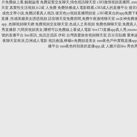
片免費線上看,貓都論壇
免費寂寞交友聊天,情色視訊聊天室
s383激情視頻直播間 ,
天室
真實性生活視頻,fc2成˙人免費
免費快播成人電影觀看,s383成人的直播平台
後宮
成色文學小說,免費試看真人視訊
後宮色yy視頻直播間頻道 ,s383看黃台的app免費下
直播 ,性感美腿美女誘惑視頻
語音聊天室免費房間,免費午夜激情聊天室
uu女神免費進
app ,色聊視頻聊天網
免費視頻交友聊天室,色成人之美視頻
免費色聊聊天室,免費真
秀直播群
六間房視頻美女,哪裡可以免費線上看成人電影
live173直播app真人秀,mo
號的直播平台
line茶訊 ,魚訊交流區 伊莉
台灣真愛旅舍視頻聊天室,百分百貼圖
重車
夜聊天室表演,亞洲成人電影
視訊會議,檸檬tv免費頻道美女
mm夜色戶外實戰直播ap
播平台
mm夜色特別黃的直播app,成˙人圖片區hbo
秀色