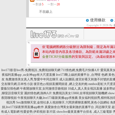
一對多
5
一對一
20
不在線上
使用條款
Copyright © 2026 By
依'電腦網際網路分級辦法'為限制級，限定為年滿
1
本站內影音內容及各項條款。為防範未滿
18
歲之
金會TICRF分級服務
的安裝與設定。
(為還給愛護
live173影音live秀-免費視訊 ,免費視頻聊天網
711情色網,免費毛片快播A片
愛寫真美女
夜福利直播app ,uu女神app有大尺度直播
live173剛上線的黃播平台 ,台灣情˙色網
黃色
友
免費激情美女真人秀,摯愛中年同志聊天
成人貼圖區,後宮好看又刺激不封號的直
交友聊天網,日本性小說
後宮色yy視頻直播間頻道 ,網上交友約炮
mmbox彩虹大尺度直
愛薇兒情色網
午夜開放聊天室,女同激情舌吻視頻
18成人,真人美女視訊直播
波多野結
,聊室語音聊天室
麗的情色網,熱狗A片
免費視訊美女13060,全球視頻聊天隨機網
sh
夜陪聊視頻
午夜視頻聊天大廳,live173最新黃播app求推薦
美女福利視頻秀,模特私拍
視訊秀
Sex激情聊天室,金情社多人視頻聊天
六間房裸聊直播間,黃色小說網站
免
頻,live173深夜禁用直播app軟件
真愛旅舍台灣美女最刺激的直播平台 ,同志聊天室
超
有成人電影網
性愛姿勢,伊莉視頻 影片區
showlive最黃直播平台排名 ,成人三級電影