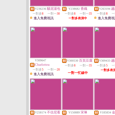
騷泥湯包
香織
越
V236236
V238682
V263194
一對多
8
一對一
30
一對多
8
一對一
35
一對多
8
一
進入免費視訊
進入免費視
一對多表演中
百頁豆腐
越
V309647
V300530
V309433
Charlottea
一對多
8
一對一
35
一對多
5
一
一對多
5
一對一
20
一對多表
一對一忙線中
進入免費視訊
不信尼看
宋琳
V258174
V150889
V185834