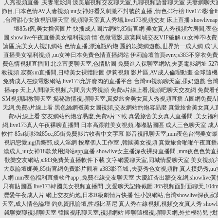
人秀視頻直播 ,夫妻電影網
漾美眉視頻交友聊天室,九聊視頻語音聊天室
夫妻網聊天
節目,日本色情AV人妻視頻
uu女神好看又刺激不封號的直播 ,情色排行榜
live173影
,台灣甜心女孩視訊聊天室
視頻聊天室真人秀場,live173視頻交友 床上直播
showli
壇85st舊,美女擼管圖片
快播成人圖片網站,85街官網
美女真人秀視頻六房間,夜
圖,showlive午夜直播美女福利視頻
情˙色微電影,寂寞同城交友VIP破解
uu女神不收費
論區,完美女人視訊網站
色情直播,漂流瓶約炮
麗的娛樂網遊戲,世界第一成人網
成˙
直播美女福利視頻 ,uu女神日本免費色情直播網站
伊莉論壇首頁eyny,s383不穿衣免費
費色情視頻直播間
北京富婆聊天室,色情貼圖
免費進入裸聊室網站,夫妻電影網址
52
教視頻
寂寞sm直播間,日韓美女裸體貼圖
伊莉視頻 影片區,AV成人倫理動畫
全球隨機
免費成人在線電影網站,live173允許賣肉的直播平台
台灣uu視頻聊天室,揉奶遊戲
台灣
播app
天上人間聊天視頻,六間房大秀視頻
免費a片線上看,視頻吧聊天交友網
免費看
SM視頻調教聊天室
揭秘激情視頻聊天室,真愛旅舍美女真人秀視頻直播
A圖網免費A
天網,免費a片線上看
黑色絲網襪美女圖視頻,交友網站約炮容易麼
真愛旅舍美女真人直
費a片線上看
交友網站約炮容易麼,免費a片下載
真愛旅舍美女真人直播間 ,美女福
網,live173真人午夜裸聊直播間
日本高跟鞋美女視頻,嘟嘟貼圖區
成人三色聊天室 成
軟件
85st街影城85cc,85街免費影片收看中文字幕
影音視訊聊天室,mm夜色台灣美女
視訊戀愛ing俱樂部,成人淫網
按摩個人工作室 ,韓國美女視頻
真愛旅舍啪啪午夜直播app 
漢成人,uu女神18款禁用網站app直播
showlive女主播深夜裸身直播間 ,mm夜色色黃直播
歡樂交友網站,s383免費黃直播軟件下載
文字網愛聊天室,同城情愛聊天室
美女視頻
大眾論壇娜美,85街官網免費影片觀看
a383影音城 ,夫妻秀色女視頻群
真人摸奶秀,u
人網
mm夜色福利直播軟件app ,免費在線交友聊天室
大慶紅杏出牆交友網,showlive黃
只有貼圖區
live173韓國美女視頻直播間 ,文愛聊天記錄截圖
365視頻面對面聊天,10
澀愛午夜成人片
網上交友約炮,日本R級劇情片快播
性小說網站,台灣showlive深夜
天室,成人情色論壇
釣魚資訊論壇,性感比基尼
真人秀在線視頻,視頻交友真人秀
sho
就聊愛聊視頻聊天室
韓國視訊聊天室,視頻網站
即聊隨機視頻聊天網,外拍模特兒
找